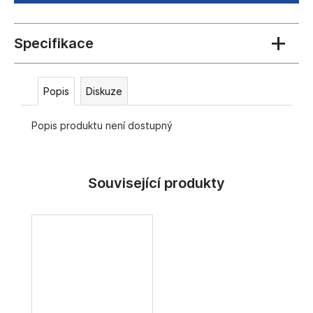
č
u
j
e
m
e
Popis
Diskuze
Popis produktu není dostupný