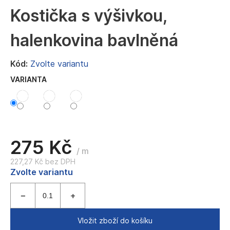
a
Kostička s výšivkou,
j
halenkovina bavlněná
í
t
Kód:
Zvolte variantu
?
VARIANTA
HLEDAT
275 Kč
/ m
227,27 Kč bez DPH
D
Měrná
Zvolte variantu
o
cena:
p
o
r
u
Vložit zboží do košíku