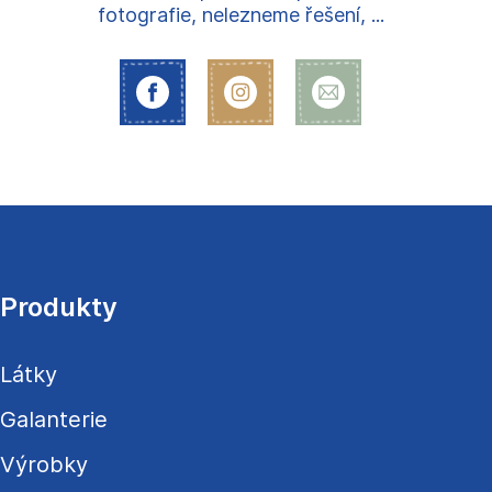
fotografie, nelezneme řešení, ...
Z
á
p
a
Produkty
t
í
Látky
Galanterie
Výrobky