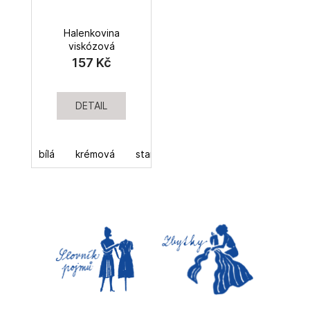
Halenkovina
viskózová
157 Kč
DETAIL
bílá
krémová
starorůžová
červená
žluto-z