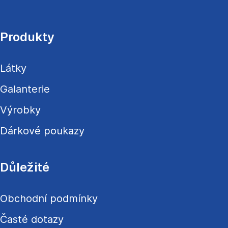
á
p
a
Produkty
t
í
Látky
Galanterie
Výrobky
Dárkové poukazy
Důležité
Obchodní podmínky
Časté dotazy