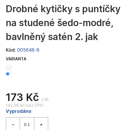
a
Drobné kytičky s puntíčky
j
na studené šedo-modré,
í
t
bavlněný satén 2. jak
?
Kód:
005648-8
VARIANTA
HLEDAT
D
173 Kč
o
/ m
p
142,98 Kč bez DPH
Měrná
Vyprodáno
o
cena:
r
u