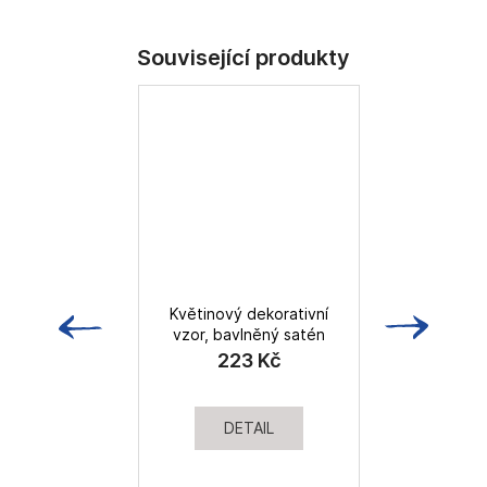
Květinový dekorativní
S
vzor, bavlněný satén
223 Kč
DETAIL