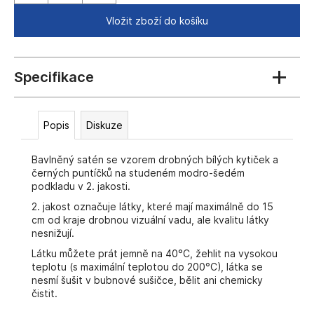
č
u
Vložit zboží do košíku
j
e
m
e
Popis
Diskuze
Bavlněný satén se vzorem drobných bílých kytiček a
černých puntíčků na studeném modro-šedém
podkladu v 2. jakosti.
2. jakost označuje látky, které mají maximálně do 15
cm od kraje drobnou vizuální vadu, ale kvalitu látky
nesnižují.
Látku můžete prát jemně na 40°C, žehlit na vysokou
teplotu (s maximální teplotou do 200°C), látka se
nesmí šušit v bubnové sušičce, bělit ani chemicky
čistit.