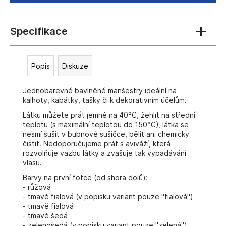
č
u
j
e
m
e
Popis
Diskuze
Jednobarevné bavlněné manšestry ideální na
kalhoty, kabátky, tašky či k dekorativním účelům.
Látku můžete prát jemně na 40°C, žehlit na střední
teplotu (s maximální teplotou do 150°C), látka se
nesmí šušit v bubnové sušičce, bělit ani chemicky
čistit. Nedoporučujeme prát s aviváží, která
rozvolňuje vazbu látky a zvašuje tak vypadávání
vlasu.
Barvy na první fotce (od shora dolů):
- růžová
- tmavě fialová (v popisku variant pouze "fialová")
- tmavě fialová
- tmavě šedá
- zelenošedá (v popisku variant pouze "zelená")