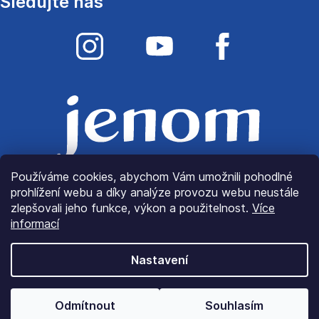
Sledujte nás
Používáme cookies, abychom Vám umožnili pohodlné
prohlížení webu a díky analýze provozu webu neustále
zlepšovali jeho funkce, výkon a použitelnost.
Více
informací
Nastavení
© Copyright 2022
JenomLátky.cz
| Všechna práva
Odmítnout
Souhlasím