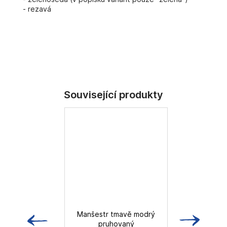
- rezavá
Manšestr tmavě modrý
pruhovaný