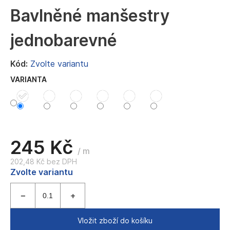
a
Bavlněné manšestry
j
jednobarevné
í
t
Kód:
Zvolte variantu
?
VARIANTA
HLEDAT
245 Kč
/ m
202,48 Kč bez DPH
D
Měrná
Zvolte variantu
o
cena:
p
o
r
u
Vložit zboží do košíku