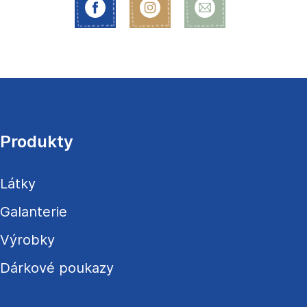
Z
á
p
a
Produkty
t
í
Látky
Galanterie
Výrobky
Dárkové poukazy