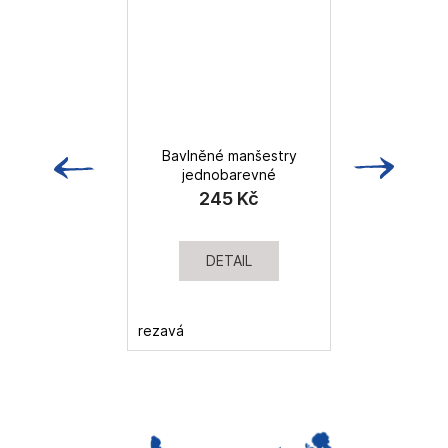
Bavlněné manšestry
M
jednobarevné
245 Kč
DETAIL
rezavá
kh