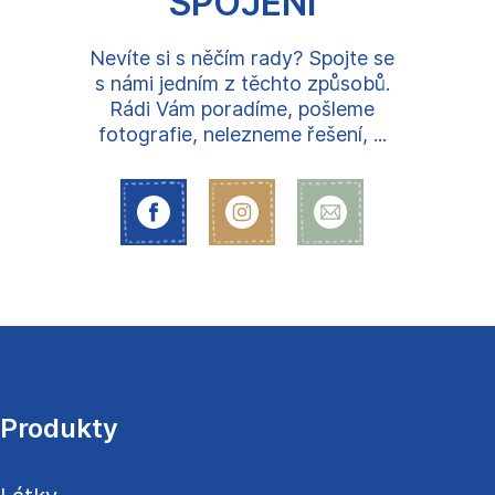
SPOJENÍ
Nevíte si s něčím rady? Spojte se
s námi jedním z těchto způsobů.
Rádi Vám poradíme, pošleme
fotografie, nelezneme řešení, ...
Z
á
p
a
Produkty
t
í