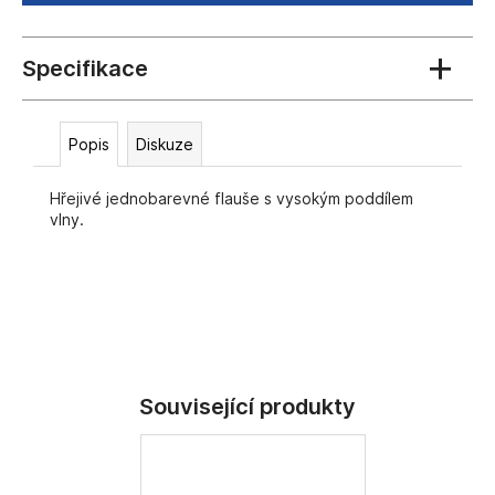
č
u
j
e
m
e
Popis
Diskuze
Hřejivé jednobarevné flauše s vysokým poddílem
vlny.