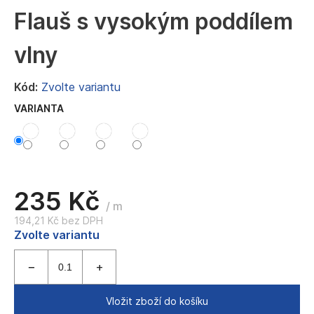
a
Flauš s vysokým poddílem
j
vlny
í
t
Kód:
Zvolte variantu
?
VARIANTA
HLEDAT
235 Kč
/ m
194,21 Kč bez DPH
D
Měrná
Zvolte variantu
o
cena:
p
o
r
u
Vložit zboží do košíku