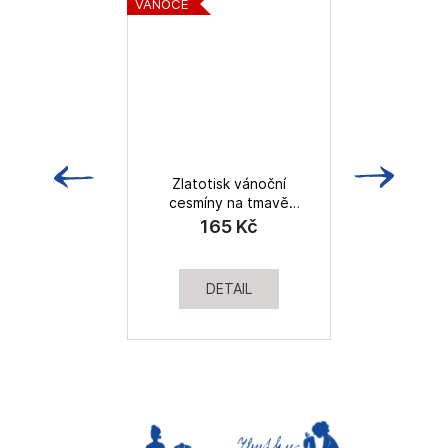
VÁNOCE
VÁ
Zlatotisk vánoční
cesmíny na tmavě
h
modré, bavlněné plátno
165 Kč
DETAIL