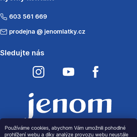
603 561 669
prodejna
@
jenomlatky.cz
Sledujte nás
Používáme cookies, abychom Vám umožnili pohodlné
prohlížení webu a díky analýze provozu webu neustále