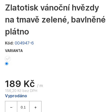
a
Zlatotisk vánoční hvězdy
j
na tmavě zelené, bavlněné
í
t
plátno
?
Kód:
004947-6
VARIANTA
HLEDAT
D
189 Kč
o
/ m
p
156,20 Kč bez DPH
Měrná
Vyprodáno
o
cena:
r
u