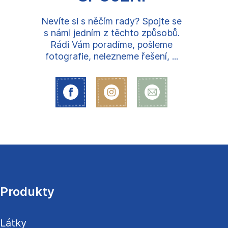
Nevíte si s něčím rady? Spojte se
s námi jedním z těchto způsobů.
Rádi Vám poradíme, pošleme
fotografie, nelezneme řešení, ...
Z
á
p
a
Produkty
t
í
Látky