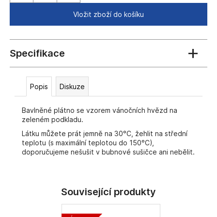
č
u
Vložit zboží do košíku
j
e
m
e
Popis
Diskuze
Bavlněné plátno se vzorem vánočních hvězd na
zeleném podkladu.
Látku můžete prát jemně na 30°C, žehlit na střední
teplotu (s maximální teplotou do 150°C),
doporučujeme nešušit v bubnové sušičce ani nebělit.