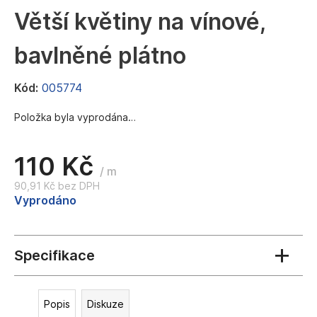
a
Větší květiny na vínové,
j
bavlněné plátno
í
t
Kód:
005774
?
Položka byla vyprodána…
110 Kč
HLEDAT
/ m
90,91 Kč bez DPH
Měrná
Vyprodáno
cena:
D
o
p
o
r
u
Popis
Diskuze