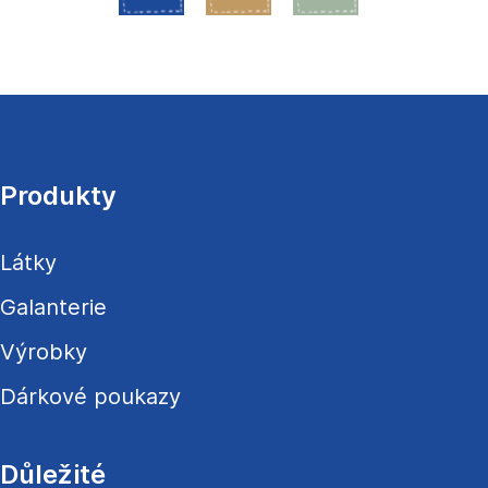
Z
á
p
a
Produkty
t
í
Látky
Galanterie
Výrobky
Dárkové poukazy
Důležité