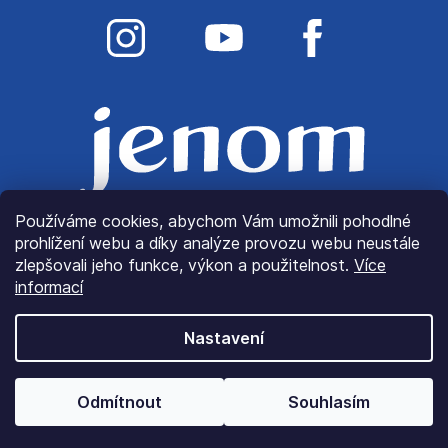
Používáme cookies, abychom Vám umožnili pohodlné
prohlížení webu a díky analýze provozu webu neustále
zlepšovali jeho funkce, výkon a použitelnost.
Více
informací
Nastavení
© Copyright 2022
JenomLátky.cz
| Všechna práva
Odmítnout
Souhlasím
vyhrazena