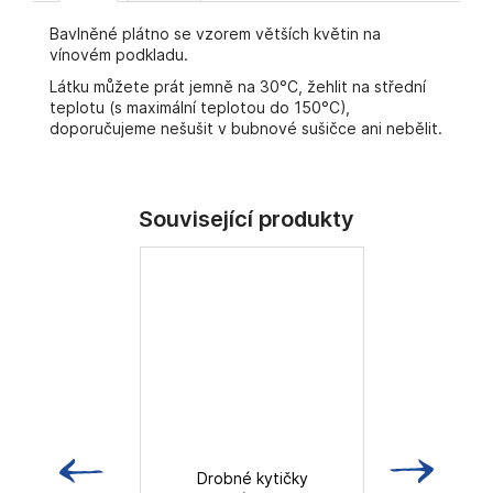
č
u
Bavlněné plátno se vzorem větších květin na
j
vínovém podkladu.
e
Látku můžete prát jemně na 30°C, žehlit na střední
m
teplotu (s maximální teplotou do 150°C),
e
doporučujeme nešušit v bubnové sušičce ani nebělit.
Drobné kytičky