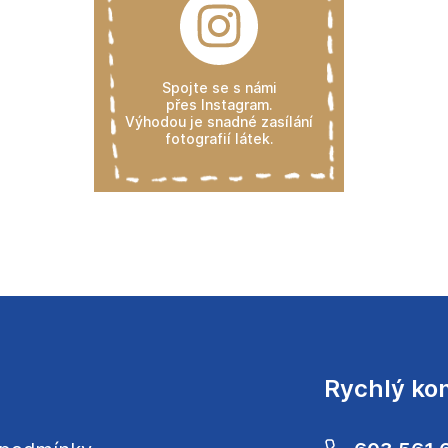
Spojte se s námi
přes Instagram.
Výhodou je snadné zasílání
fotografií látek.
Rychlý ko