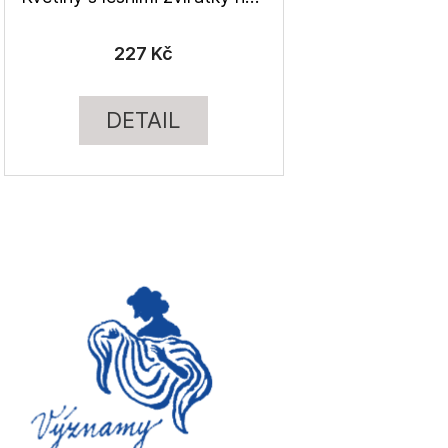
227 Kč
DETAIL