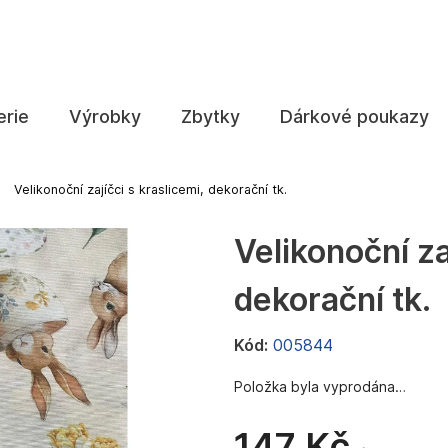
Co potřebujete najít?
erie
Výrobky
Zbytky
Dárkové poukazy
HLEDAT
Velikonoční zajíčci s kraslicemi, dekorační tk.
Velikonoční za
Doporučujeme
dekorační tk.
Kód:
005844
Položka byla vyprodána…
147 Kč