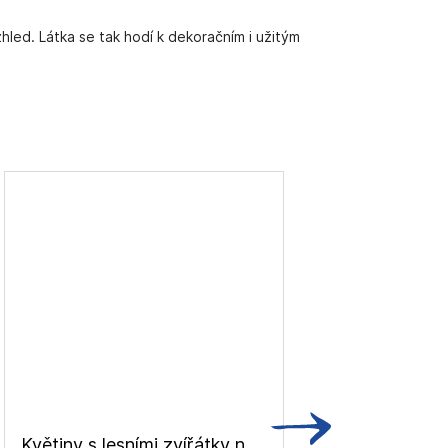
hled. Látka se tak hodí k dekoračním i užitým
Květiny s lesními zvířátky na režném podkladu, dekorační tk.