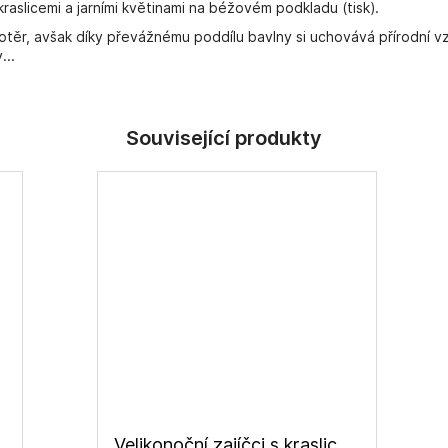
kraslicemi a jarními květinami na béžovém podkladu (tisk).
otěr, avšak díky převážnému poddílu bavlny si uchovává přírodní vz
...
 látka
Velikonoční zajíčci s kraslicemi, bavlněné plátno