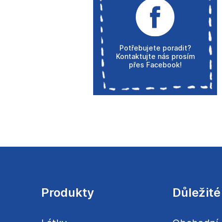
Potřebujete poradit?
Kontaktujte nás prosím
přes Facebook!
Z
á
p
a
Produkty
Důležité
t
í