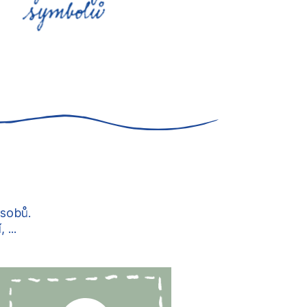
ůsobů.
...