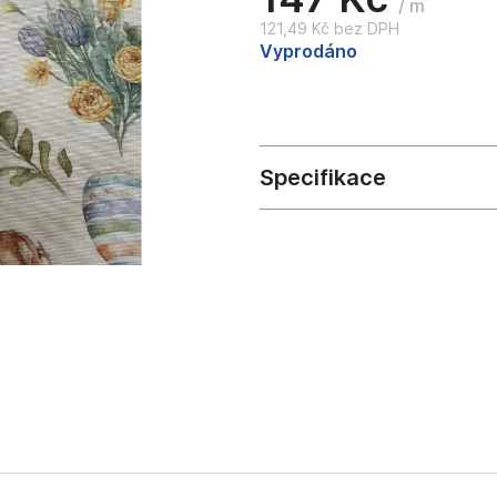
/ m
121,49 Kč bez DPH
Měrná
Vyprodáno
cena: