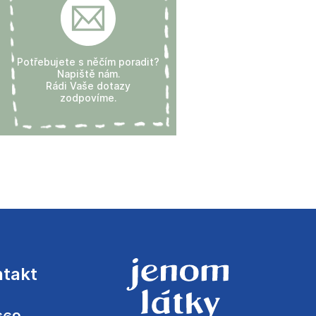
Potřebujete s něčím poradit?
Napiště nám.
Rádi Vaše dotazy
zodpovíme.
ntakt