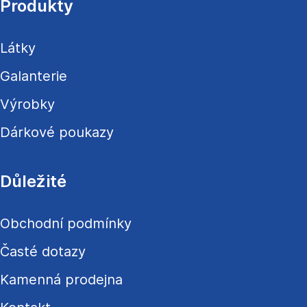
a
Produkty
t
í
Látky
Galanterie
Výrobky
Dárkové poukazy
Důležité
Obchodní podmínky
Časté dotazy
Kamenná prodejna