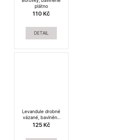
Borůvky, bavlněné
plátno
110 Kč
DETAIL
Levandule drobné
vázané, bavlněné
plátno
125 Kč