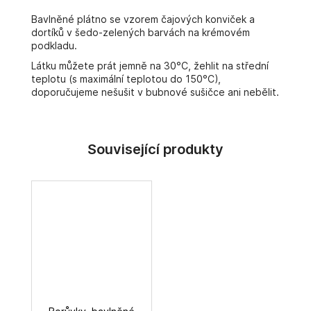
č
u
Bavlněné plátno se vzorem čajových konviček a
j
dortíků v šedo-zelených barvách na krémovém
podkladu.
e
m
Látku můžete prát jemně na 30°C, žehlit na střední
e
teplotu (s maximální teplotou do 150°C),
doporučujeme nešušit v bubnové sušičce ani nebělit.