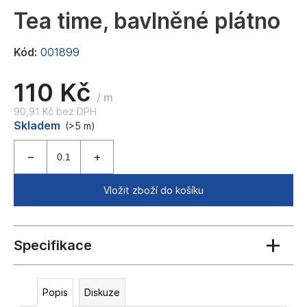
a
Tea time, bavlněné plátno
j
í
Kód:
001899
t
110 Kč
?
/ m
90,91 Kč bez DPH
Měrná
Skladem
(>5 m)
cena:
HLEDAT
Vložit zboží do košíku
D
o
p
o
r
Popis
Diskuze
u