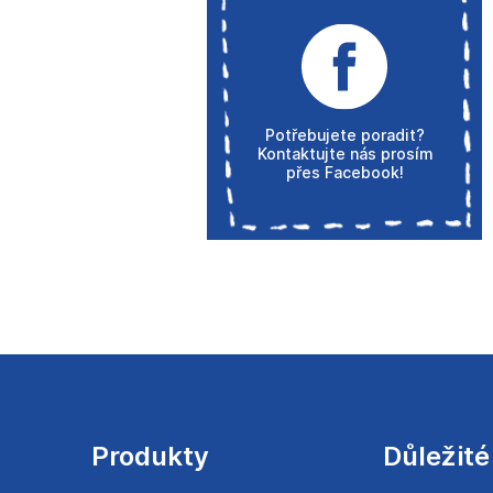
Potřebujete poradit?
Kontaktujte nás prosím
přes Facebook!
Z
á
p
a
Produkty
Důležité
t