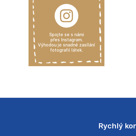
Spojte se s námi
přes Instagram.
Výhodou je snadné zasílání
fotografií látek.
Rychlý ko