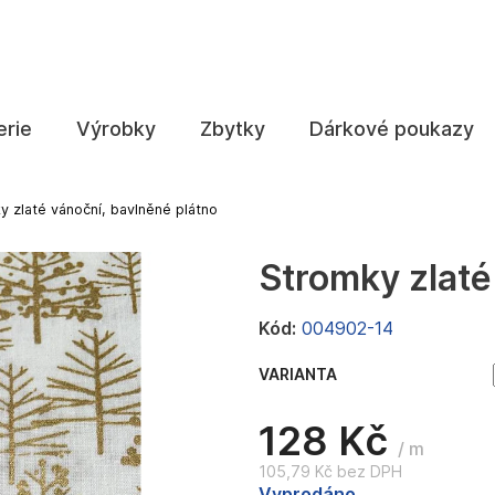
Co potřebujete najít?
erie
Výrobky
Zbytky
Dárkové poukazy
HLEDAT
y zlaté vánoční, bavlněné plátno
Stromky zlaté
Doporučujeme
Kód:
004902-14
VARIANTA
128 Kč
/ m
105,79 Kč bez DPH
Měrná
Vyprodáno