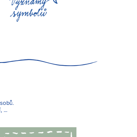
ůsobů.
...