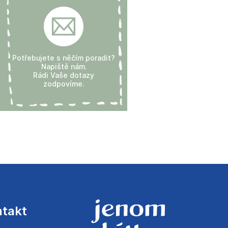
Potřebujete s něčím poradit?
Napiště nám.
Rádi Vaše dotazy
zodpovíme.
ntakt