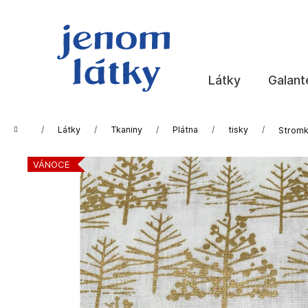
K
Přejít
na
o
obsah
Zpět
Zpět
š
do
do
í
k
obchodu
obchodu
Látky
Galant
Domů
Látky
Tkaniny
Plátna
tisky
Stromk
VÁNOCE