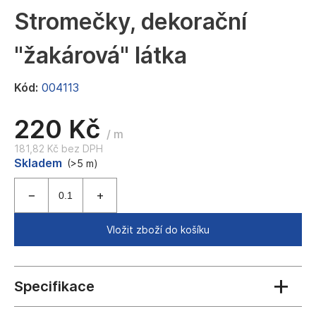
a
Stromečky, dekorační
j
"žakárová" látka
í
t
Kód:
004113
?
220 Kč
/ m
181,82 Kč bez DPH
Měrná
Skladem
HLEDAT
(>5 m)
cena:
D
Vložit zboží do košíku
o
p
o
r
u