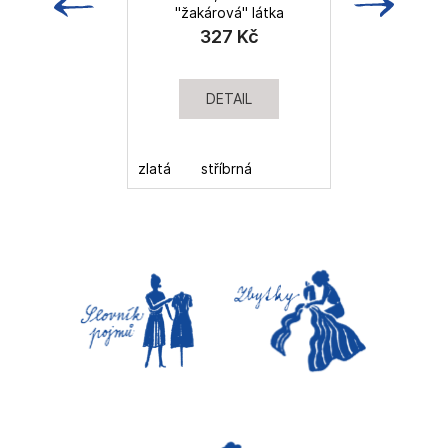
"žakárová" látka
327 Kč
DETAIL
zlatá
stříbrná
zl