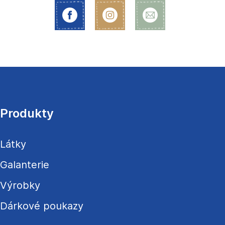
Z
á
p
a
Produkty
t
í
Látky
Galanterie
Výrobky
Dárkové poukazy