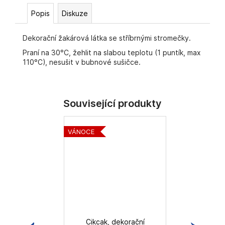
č
u
Popis
Diskuze
j
e
Dekorační žakárová látka se stříbrnými stromečky.
m
Praní na 30°C, žehlit na slabou teplotu (1 puntík, max
e
110°C), nesušit v bubnové sušičce.
VÁNOCE
VÁ
Cikcak, dekorační