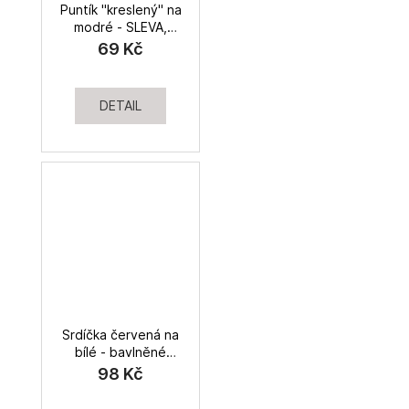
Puntík "kreslený" na
modré - SLEVA,
bavlněné plátno
69 Kč
DETAIL
Srdíčka červená na
bílé - bavlněné
plátno
98 Kč