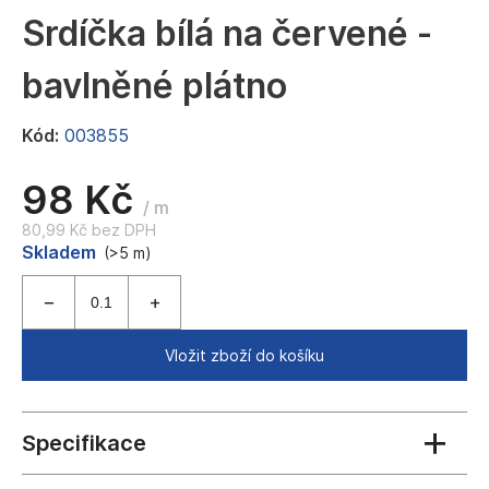
a
Srdíčka bílá na červené -
j
bavlněné plátno
í
t
Kód:
003855
?
98 Kč
/ m
80,99 Kč bez DPH
Měrná
Skladem
HLEDAT
(>5 m)
cena:
D
Vložit zboží do košíku
o
p
o
r
u