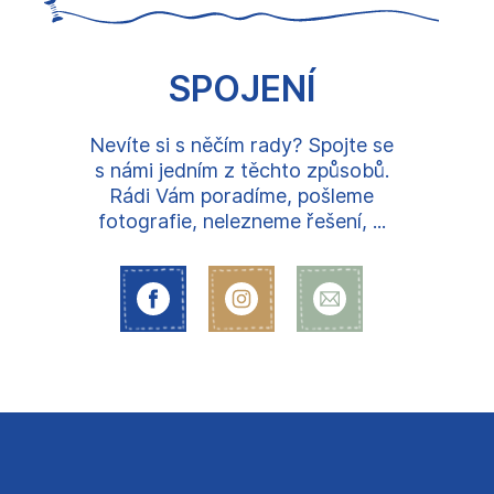
SPOJENÍ
Nevíte si s něčím rady? Spojte se
s námi jedním z těchto způsobů.
Rádi Vám poradíme, pošleme
fotografie, nelezneme řešení, ...
Z
á
p