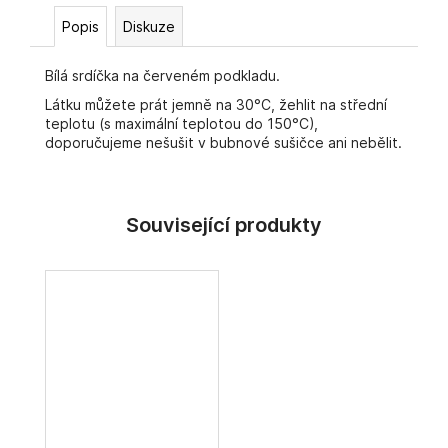
č
u
Popis
Diskuze
j
e
Bílá srdíčka na červeném podkladu.
m
Látku můžete prát jemně na 30°C, žehlit na střední
e
teplotu (s maximální teplotou do 150°C),
doporučujeme nešušit v bubnové sušičce ani nebělit.