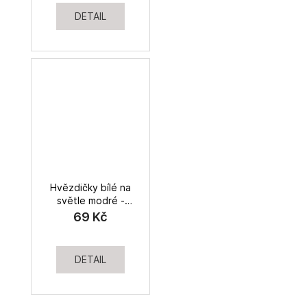
DETAIL
Hvězdičky bílé na
světle modré -
SLEVA, bavlněné
69 Kč
plátno
DETAIL