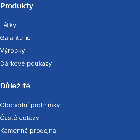
a
Produkty
t
í
Látky
Galanterie
Výrobky
Dárkové poukazy
Důležité
Obchodní podmínky
Časté dotazy
Kamenná prodejna