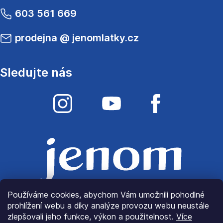
603 561 669
prodejna
@
jenomlatky.cz
Sledujte nás
Používáme cookies, abychom Vám umožnili pohodlné
prohlížení webu a díky analýze provozu webu neustále
zlepšovali jeho funkce, výkon a použitelnost.
Více