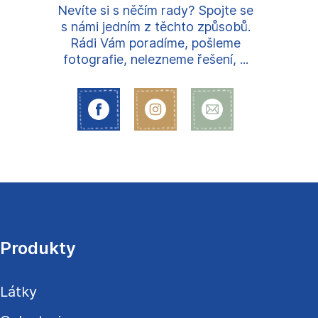
Nevíte si s něčím rady? Spojte se
s námi jedním z těchto způsobů.
Rádi Vám poradíme, pošleme
fotografie, nelezneme řešení, ...
Z
á
p
a
Produkty
t
í
Látky