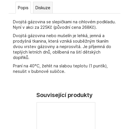
č
u
Popis
Diskuze
j
e
Dvojitá gázovina se slepičkami na cihlovém podkladu.
m
Nyní v akci za 225Kč (původní cena 268Kč).
e
Dvojitá gázovina nebo mušelín je lehká, jemná a
prodyšná tkanina, která vzniká souběžným tkaním
dvou vrstev gázoviny a neprosvítá. Je příjemná do
teplých letních dnů, oblíbená na šití dětských
doplňků.
Praní na 40°C, žehlit na slabou teplotu (1 puntík),
nesušit v bubnové sušičce.