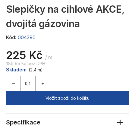
a
Slepičky na cihlové AKCE,
j
dvojitá gázovina
í
t
Kód:
004390
?
225 Kč
/ m
185,95 Kč bez DPH
Měrná
Skladem
HLEDAT
(2,4 m)
cena:
D
Vložit zboží do košíku
o
p
o
r
u