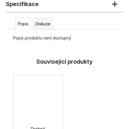
č
u
j
e
Popis
Diskuze
m
e
Popis produktu není dostupný
Drobné