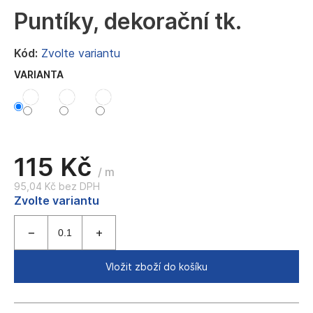
a
Puntíky, dekorační tk.
j
í
Kód:
Zvolte variantu
t
VARIANTA
?
115 Kč
HLEDAT
/ m
95,04 Kč bez DPH
Měrná
Zvolte variantu
cena:
D
o
p
Vložit zboží do košíku
o
r
u