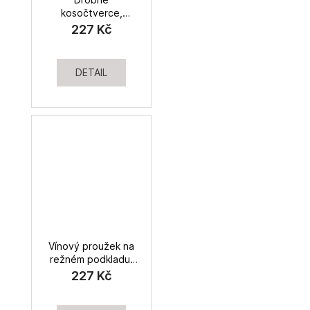
kosočtverce,
dekorační tk.
227 Kč
DETAIL
Vínový proužek na
režném podkladu,
dekorační tk.
227 Kč