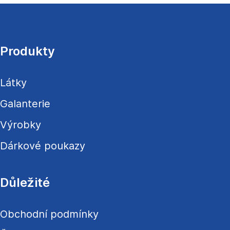
Z
á
p
a
Produkty
t
í
Látky
Galanterie
Výrobky
Dárkové poukazy
Důležité
Obchodní podmínky