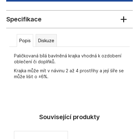
č
u
j
e
m
e
Popis
Diskuze
Paličkovaná bílá bavlněná krajka vhodná k ozdobení
oblečení či doplňků.
Krajka může mít v návinu 2 až 4 prostřihy a její šíře se
může lišit o ±6%.