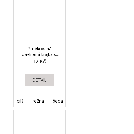
Paličkovaná
bavlněná krajka š.
11mm
12 Kč
DETAIL
bílá
režná
šedá