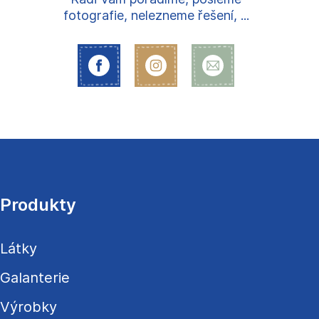
fotografie, nelezneme řešení, ...
Z
á
p
a
Produkty
t
í
Látky
Galanterie
Výrobky