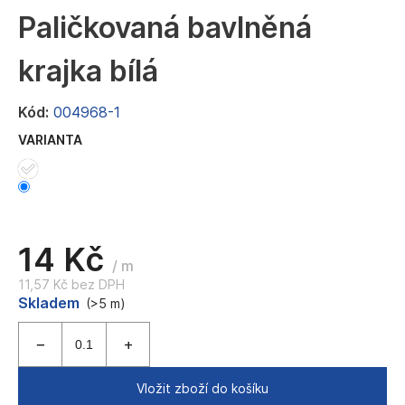
a
Paličkovaná bavlněná
j
krajka bílá
í
t
Kód:
004968-1
?
VARIANTA
HLEDAT
14 Kč
/ m
11,57 Kč bez DPH
D
Měrná
Skladem
(>5 m)
o
cena:
p
o
r
u
Vložit zboží do košíku