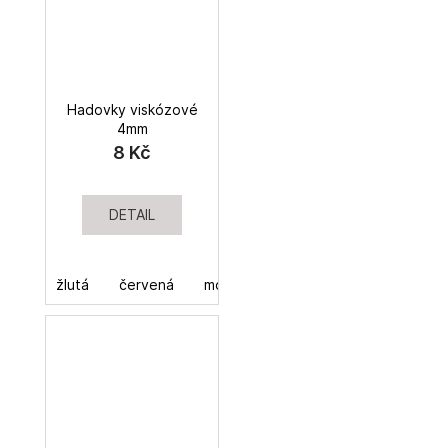
Hadovky viskózové
4mm
8 Kč
DETAIL
žlutá
červená
modrá
zelená