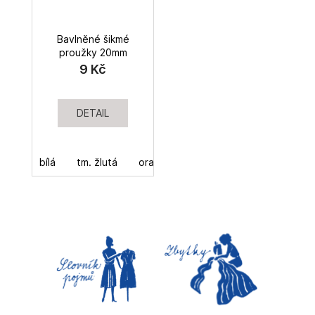
Bavlněné šikmé
proužky 20mm
9 Kč
DETAIL
bílá
tm. žlutá
oranžová
sv. růžová
tm. růžo