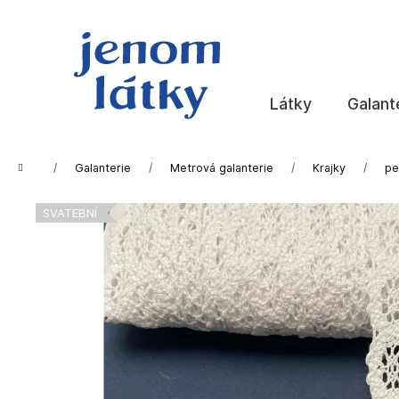
K
Přejít
na
o
obsah
Zpět
Zpět
š
do
do
í
k
obchodu
obchodu
Látky
Galant
Domů
Galanterie
Metrová galanterie
Krajky
pe
SVATEBNÍ