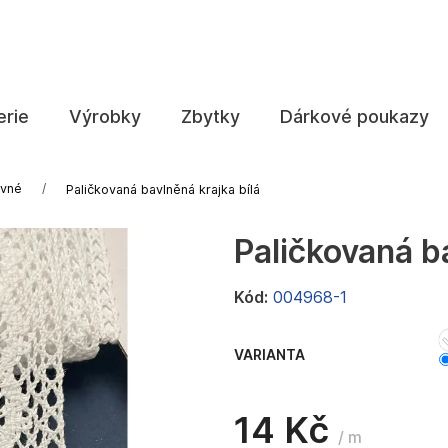
Co potřebujete najít?
erie
Výrobky
Zbytky
Dárkové poukazy
HLEDAT
vné
Paličkovaná bavlněná krajka bílá
Paličkovaná ba
Doporučujeme
Kód:
004968-1
VARIANTA
14 Kč
/ m