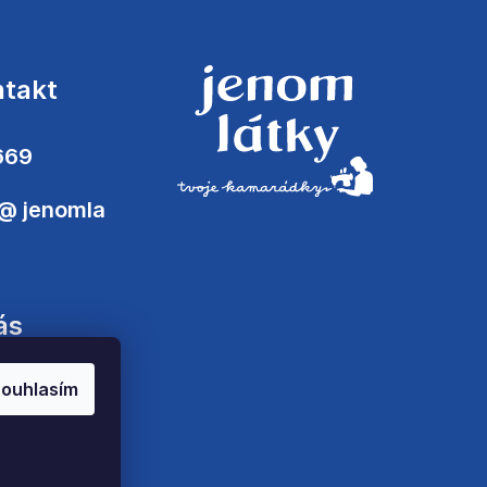
ntakt
669
@
jenomla
ás
ouhlasím