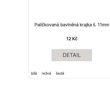
Paličkovaná bavlněná krajka š. 11mm
12 Kč
DETAIL
bílá
režná
šedá