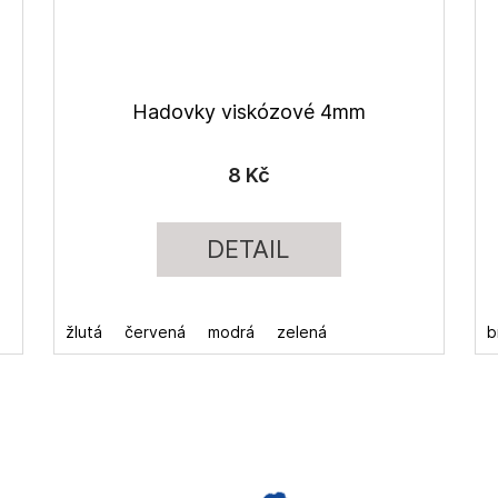
Hadovky viskózové 4mm
8 Kč
DETAIL
žlutá
červená
modrá
zelená
b