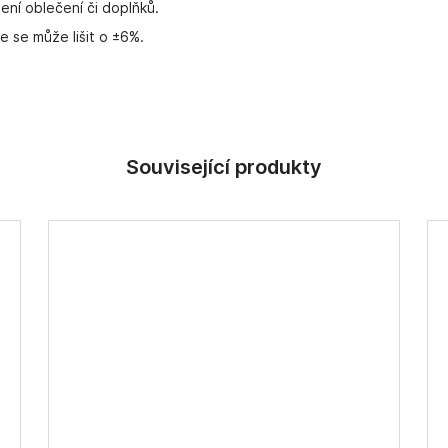
ení oblečení či doplňků.
ře se může lišit o ±6%.