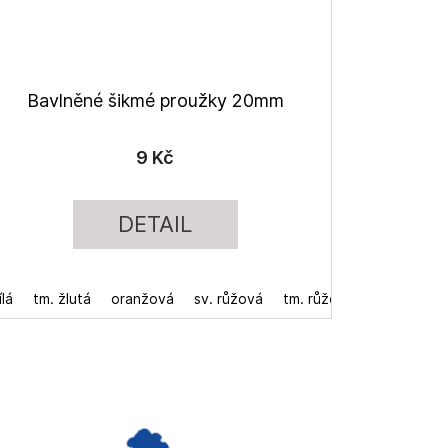
Bavlněné šikmé proužky 20mm
9 Kč
DETAIL
ílá
tm. žlutá
oranžová
sv. růžová
tm. růžová
červená