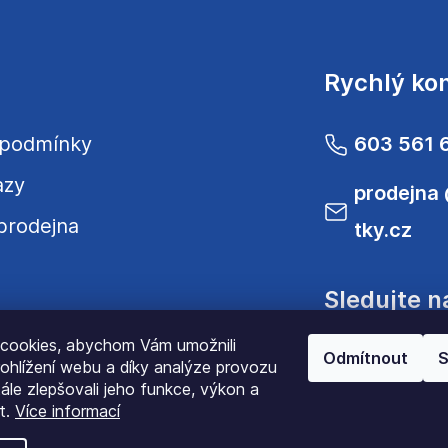
Rychlý ko
 podmínky
603 561 
azy
prodejna
prodejna
tky.cz
Sledujte n
cookies, abychom Vám umožnili
Odmítnout
S
ohlížení webu a díky analýze provozu
le zlepšovali jeho funkce, výkon a
t.
Více informací