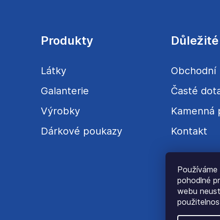
Z
á
p
a
Produkty
Důležité
t
í
Látky
Obchodní
Galanterie
Časté dot
Výrobky
Kamenná 
Dárkové poukazy
Kontakt
Používáme 
pohodlné pr
webu neustá
použitelnos