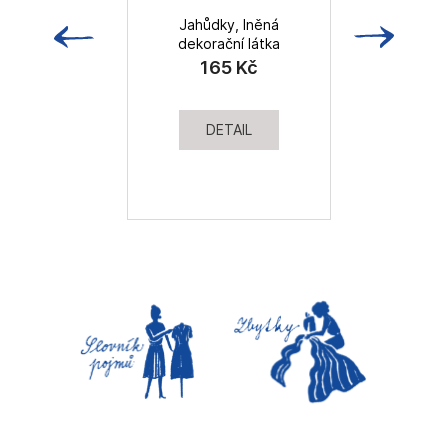
Jahůdky, lněná
dekorační látka
165 Kč
DETAIL