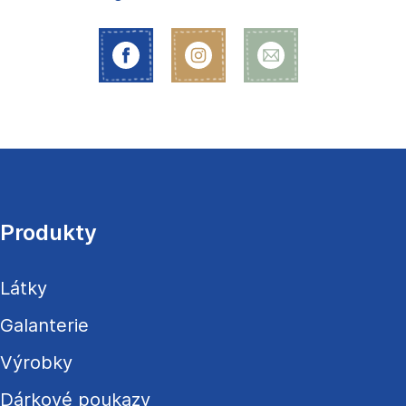
Z
á
p
a
Produkty
t
í
Látky
Galanterie
Výrobky
Dárkové poukazy