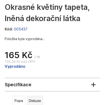
a
Okrasné květiny tapeta,
j
lněná dekorační látka
í
t
Kód:
005437
?
Položka byla vyprodána…
165 Kč
HLEDAT
/ m
136,36 Kč bez DPH
Měrná
Vyprodáno
cena:
D
o
p
o
r
u
Popis
Diskuze