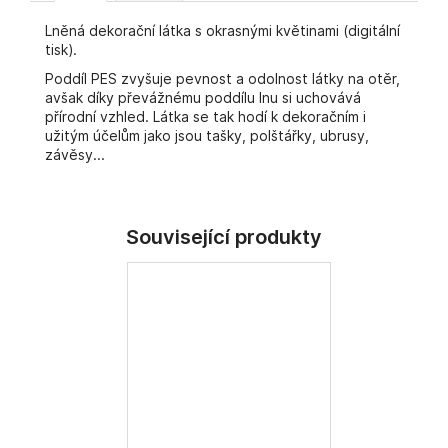
č
u
Lněná dekorační látka s okrasnými květinami (digitální
j
tisk).
e
Poddíl PES zvyšuje pevnost a odolnost látky na otěr,
m
avšak díky převážnému poddílu lnu si uchovává
e
přírodní vzhled. Látka se tak hodí k dekoračním i
užitým účelům jako jsou tašky, polštářky, ubrusy,
závěsy...