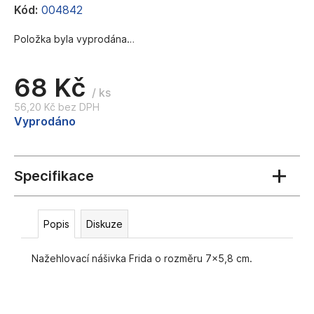
Kód:
004842
a
j
Položka byla vyprodána…
í
t
68 Kč
?
/ ks
56,20 Kč bez DPH
Měrná
Vyprodáno
cena:
HLEDAT
D
Popis
Diskuze
o
p
Nažehlovací nášivka Frida o rozměru 7x5,8 cm.
o
r
u