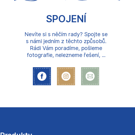
SPOJENÍ
Nevíte si s něčím rady? Spojte se
s námi jedním z těchto způsobů.
Rádi Vám poradíme, pošleme
fotografie, nelezneme řešení, ...
Z
á
p
a