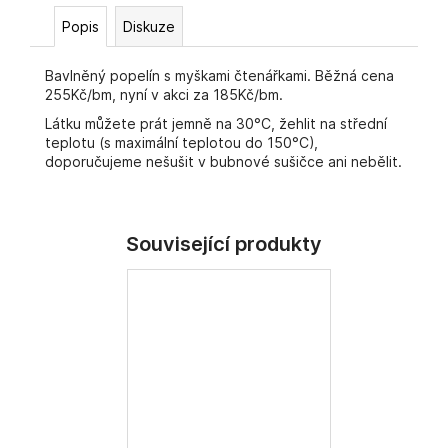
č
u
Popis
Diskuze
j
e
Bavlněný popelín s myškami čtenářkami. Běžná cena
m
255Kč/bm, nyní v akci za 185Kč/bm.
e
Látku můžete prát jemně na 30°C, žehlit na střední
teplotu (s maximální teplotou do 150°C),
doporučujeme nešušit v bubnové sušičce ani nebělit.