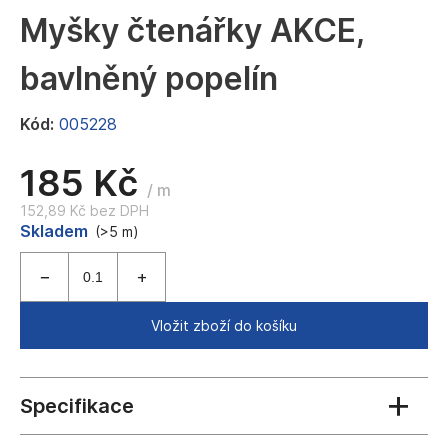
a
Myšky čtenářky AKCE,
j
bavlněný popelín
í
t
Kód:
005228
?
185 Kč
/ m
152,89 Kč bez DPH
Měrná
Skladem
HLEDAT
(>5 m)
cena:
D
Vložit zboží do košíku
o
p
o
r
u