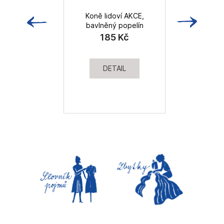
Koně lidoví AKCE,
bavlněný popelín
185 Kč
DETAIL