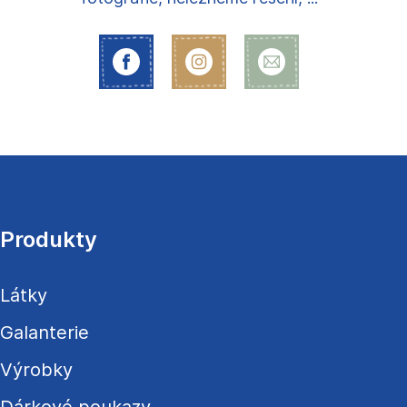
Z
á
p
a
Produkty
t
í
Látky
Galanterie
Výrobky