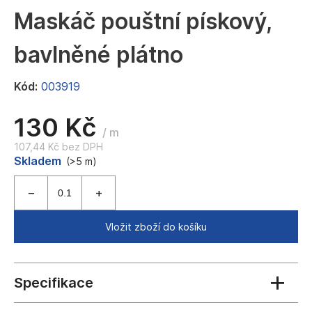
a
Maskáč pouštní pískový,
j
bavlněné plátno
í
t
Kód:
003919
?
130 Kč
/ m
107,44 Kč bez DPH
Měrná
Skladem
HLEDAT
(>5 m)
cena:
D
Vložit zboží do košíku
o
p
o
r
u