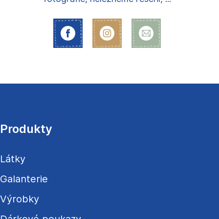
Z
á
p
a
Produkty
t
í
Látky
Galanterie
Výrobky