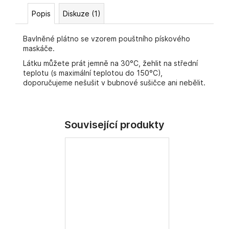
č
u
Popis
Diskuze (1)
j
e
Bavlněné plátno se vzorem pouštního pískového
m
maskáče.
e
Látku můžete prát jemně na 30°C, žehlit na střední
teplotu (s maximální teplotou do 150°C),
doporučujeme nešušit v bubnové sušičce ani nebělit.