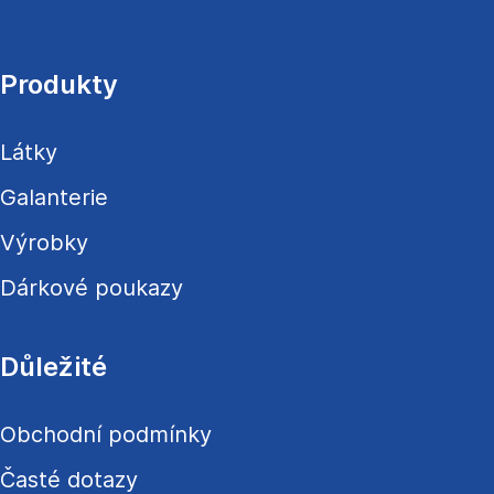
á
p
a
Produkty
t
í
Látky
Galanterie
Výrobky
Dárkové poukazy
Důležité
Obchodní podmínky
Časté dotazy