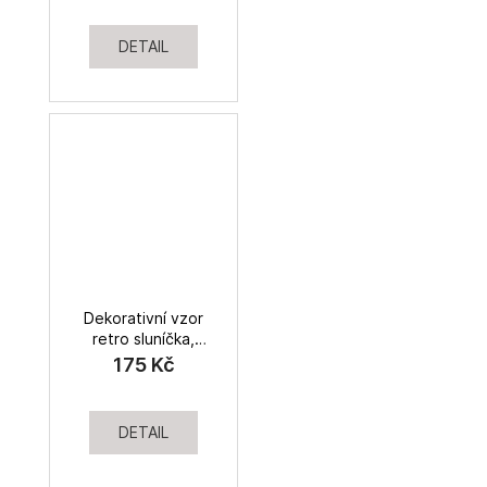
DETAIL
Dekorativní vzor
retro sluníčka,
biobavlněné plátno
175 Kč
200g/m2
DETAIL