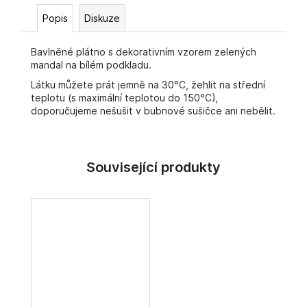
č
u
Popis
Diskuze
j
e
Bavlněné plátno s dekorativním vzorem zelených
m
mandal na bílém podkladu.
e
Látku můžete prát jemně na 30°C, žehlit na střední
teplotu (s maximální teplotou do 150°C),
doporučujeme nešušit v bubnové sušičce ani nebělit.