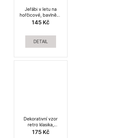
Jeřábi v letu na
hořčicové, bavlněné
plátno
145 Kč
DETAIL
Dekorativní vzor
retro klasika,
biobavlněné plátno
175 Kč
200g/m2