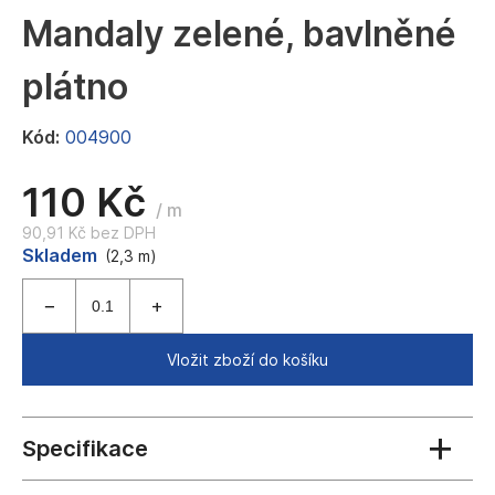
a
Mandaly zelené, bavlněné
j
plátno
í
t
Kód:
004900
?
110 Kč
/ m
90,91 Kč bez DPH
Měrná
Skladem
HLEDAT
(2,3 m)
cena:
D
Vložit zboží do košíku
o
p
o
r
u