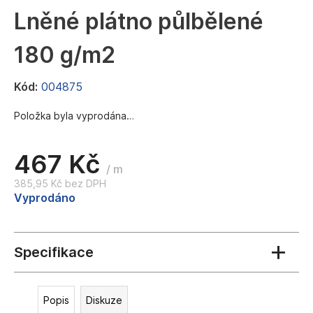
a
Lněné plátno půlbělené
j
180 g/m2
í
t
Kód:
004875
?
Položka byla vyprodána…
467 Kč
HLEDAT
/ m
385,95 Kč bez DPH
Měrná
Vyprodáno
cena:
D
o
p
o
r
u
Popis
Diskuze