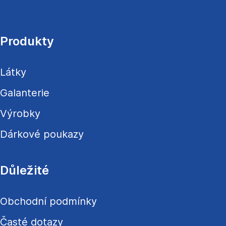
Z
á
p
a
Produkty
t
í
Látky
Galanterie
Výrobky
Dárkové poukazy
Důležité
Obchodní podmínky
Časté dotazy