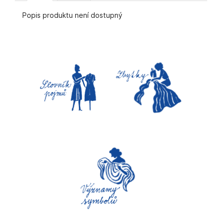
č
u
Popis produktu není dostupný
j
e
m
e