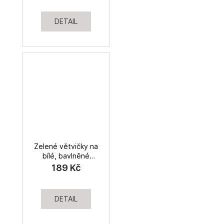
DETAIL
Zelené větvičky na
bílé, bavlněné
plátno
189 Kč
DETAIL