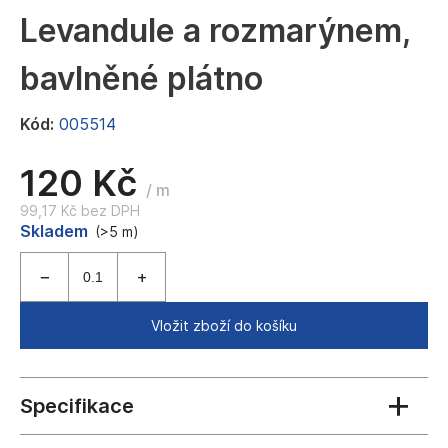
a
Levandule a rozmarýnem,
j
bavlněné plátno
í
t
Kód:
005514
?
120 Kč
/ m
99,17 Kč bez DPH
Měrná
Skladem
HLEDAT
(>5 m)
cena:
D
Vložit zboží do košíku
o
p
o
r
u