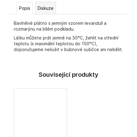
č
u
Popis
Diskuze
j
e
Bavlněné plátno s jemným vzorem levandulí a
m
rozmarýnu na bílém podkladu.
e
Látku můžete prát jemně na 30°C, žehlit na střední
teplotu (s maximální teplotou do 150°C),
doporučujeme nešušit v bubnové sušičce ani nebělit.