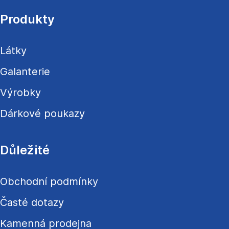
p
a
Produkty
t
í
Látky
Galanterie
Výrobky
Dárkové poukazy
Důležité
Obchodní podmínky
Časté dotazy
Kamenná prodejna