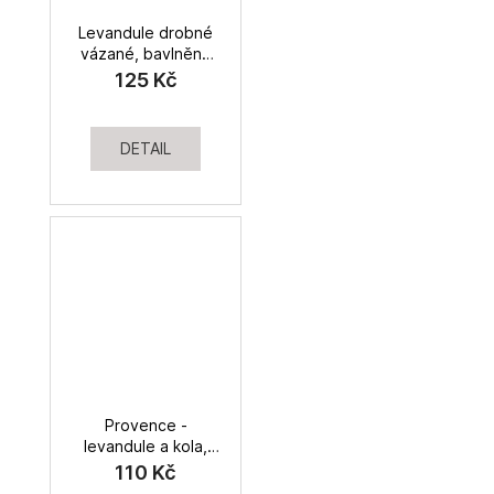
Levandule drobné
vázané, bavlněné
plátno
125 Kč
DETAIL
Provence -
levandule a kola,
bavlněné plátno
110 Kč