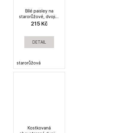
Bílé paisley na
starorůžové, dvojitá
gázovina
215 Kč
DETAIL
starorůžová
Kostkovaná