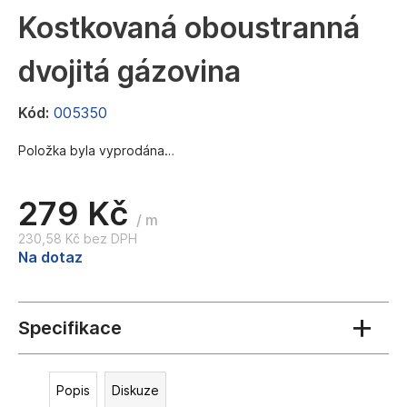
a
Kostkovaná oboustranná
j
dvojitá gázovina
í
t
Kód:
005350
?
Položka byla vyprodána…
279 Kč
HLEDAT
/ m
230,58 Kč bez DPH
Měrná
Na dotaz
cena:
D
o
p
o
r
u
Popis
Diskuze