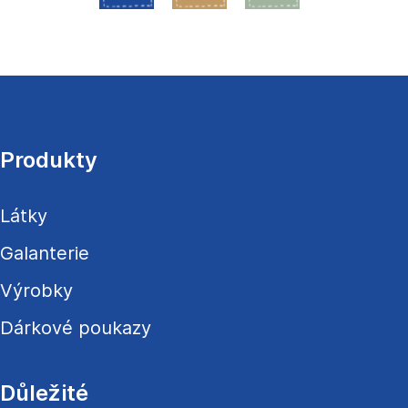
Z
á
p
a
Produkty
t
í
Látky
Galanterie
Výrobky
Dárkové poukazy
Důležité