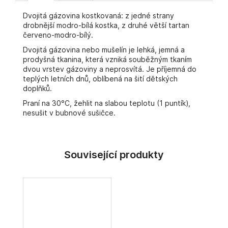
č
u
Dvojitá gázovina kostkovaná: z jedné strany
j
drobnější modro-bílá kostka, z druhé větší tartan
e
červeno-modro-bílý.
m
Dvojitá gázovina nebo mušelín je lehká, jemná a
e
prodyšná tkanina, která vzniká souběžným tkaním
dvou vrstev gázoviny a neprosvítá. Je příjemná do
teplých letních dnů, oblíbená na šití dětských
doplňků.
Praní na 30°C, žehlit na slabou teplotu (1 puntík),
nesušit v bubnové sušičce.