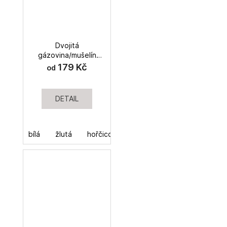
Dvojitá
gázovina/mušelín
jednobarevná
179 Kč
od
DETAIL
bílá
žlutá
hořčicová
červená
rezavá
je