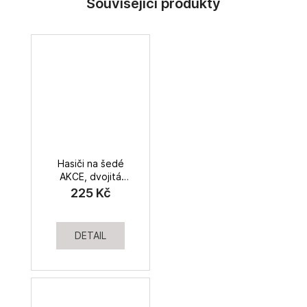
Hasiči na šedé
AKCE, dvojitá
gázovina
225 Kč
DETAIL