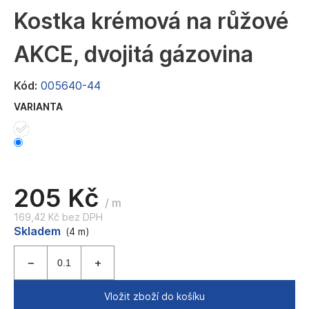
a
Kostka krémová na růžové
j
AKCE, dvojitá gázovina
í
t
Kód:
005640-44
?
VARIANTA
HLEDAT
205 Kč
/ m
169,42 Kč bez DPH
D
Měrná
Skladem
(4 m)
o
cena:
p
o
r
u
Vložit zboží do košíku