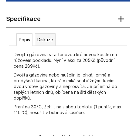
č
u
j
e
m
e
Popis
Diskuze
Dvojitá gázovina s tartanovou krémovou kostku na
růžovém podkladu. Nyní v akci za 205Kč (původní
cena 289Kč).
Dvojitá gázovina nebo mušelín je lehká, jemná a
prodyšná tkanina, která vzniká souběžným tkaním
dvou vrstev gázoviny a neprosvítá. Je příjemná do
teplých letních dnů, oblíbená na šití dětských
doplňků.
Praní na 30°C, žehlit na slabou teplotu (1 puntík, max
110°C), nesušit v bubnové sušičce.