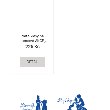
Zlaté klasy na
krémové AKCE,
dvojitá gázovina
225 Kč
DETAIL