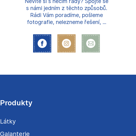
Nevíte si s něčím rady? Spojte se
s námi jedním z těchto způsobů.
Rádi Vám poradíme, pošleme
fotografie, nelezneme řešení, ...
Z
á
p
a
Produkty
t
í
Látky
Galanterie