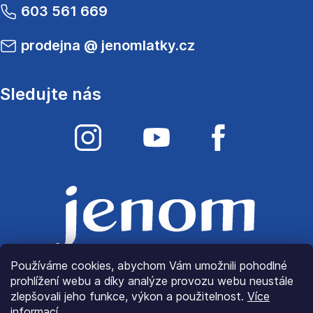
603 561 669
prodejna
@
jenomlatky.cz
Sledujte nás
Používáme cookies, abychom Vám umožnili pohodlné
prohlížení webu a díky analýze provozu webu neustále
zlepšovali jeho funkce, výkon a použitelnost.
Více
informací