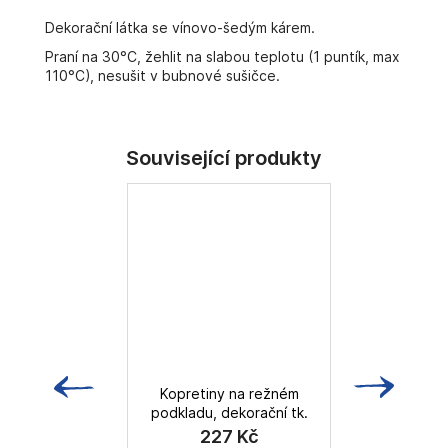
č
u
Dekorační látka se vínovo-šedým kárem.
j
Praní na 30°C, žehlit na slabou teplotu (1 puntík, max
e
110°C), nesušit v bubnové sušičce.
m
e
Kopretiny na režném
podkladu, dekorační tk.
227 Kč