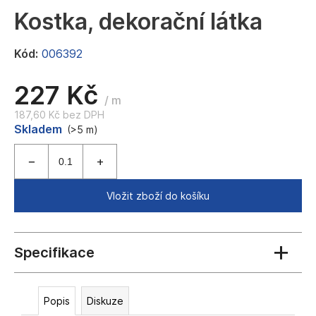
a
Kostka, dekorační látka
j
í
Kód:
006392
t
227 Kč
?
/ m
187,60 Kč bez DPH
Měrná
Skladem
(>5 m)
cena:
HLEDAT
Vložit zboží do košíku
D
o
p
o
r
Popis
Diskuze
u