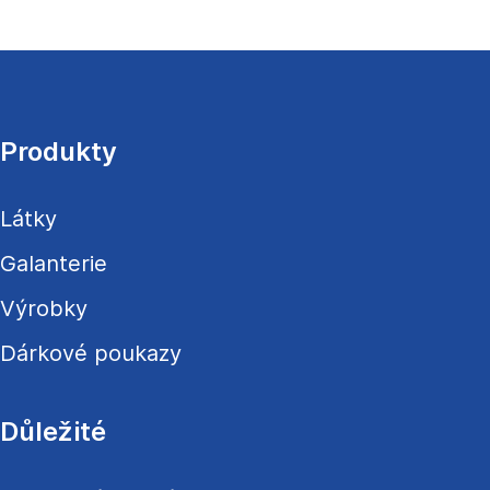
Z
á
p
a
Produkty
t
í
Látky
Galanterie
Výrobky
Dárkové poukazy
Důležité