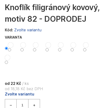
a
Knoflík filigránový kovový,
j
motiv 82 - DOPRODEJ
í
t
Kód:
Zvolte variantu
?
VARIANTA
HLEDAT
D
o
od
22 Kč
/ ks
p
od
18,18 Kč
bez DPH
o
Měrná
Zvolte variantu
r
cena:
u