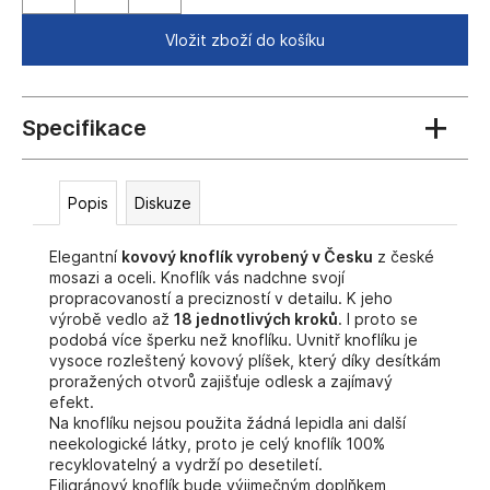
č
u
Vložit zboží do košíku
j
e
m
e
Popis
Diskuze
Elegantní
kovový knoflík vyrobený v Česku
z české
mosazi a oceli. Knoflík vás nadchne svojí
propracovaností a precizností v detailu. K jeho
výrobě vedlo až
18 jednotlivých kroků
. I proto se
podobá více šperku než knoflíku. Uvnitř knoflíku je
vysoce rozleštený kovový plíšek, který díky desítkám
proražených otvorů zajišťuje odlesk a zajímavý
efekt.
Na knoflíku nejsou použita žádná lepidla ani další
neekologické látky, proto je celý knoflík 100%
recyklovatelný a vydrží po desetiletí.
Filigránový knoflík bude výjimečným doplňkem