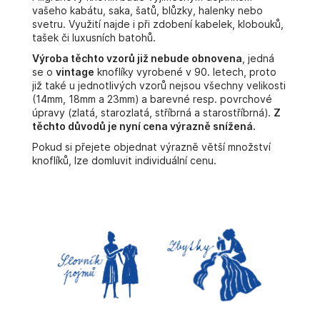
vašeho kabátu, saka, šatů, blůzky, halenky nebo
svetru. Využití najde i při zdobení kabelek, klobouků,
tašek či luxusních batohů.
Výroba těchto vzorů již nebude obnovena
, jedná
se o
vintage
knoflíky vyrobené v 90. letech, proto
již také u jednotlivých vzorů nejsou všechny velikosti
(14mm, 18mm a 23mm) a barevné resp. povrchové
úpravy (zlatá, starozlatá, stříbrná a starostříbrná).
Z
těchto důvodů je nyní cena výrazně snížená.
Pokud si přejete objednat výrazně větší množství
knoflíků, lze domluvit individuální cenu.