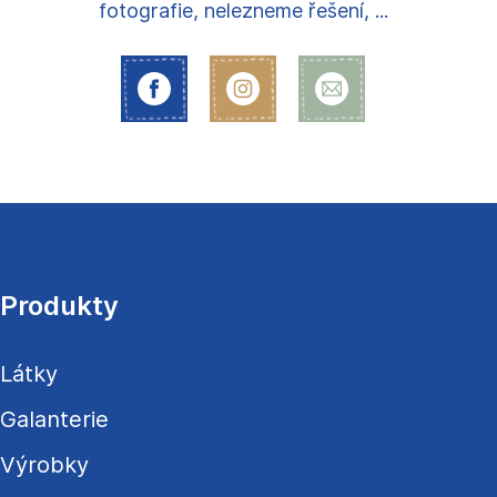
fotografie, nelezneme řešení, ...
Z
á
p
a
Produkty
t
í
Látky
Galanterie
Výrobky