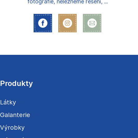
fotografie, nelezneme řešení, ...
Z
á
p
a
Produkty
t
í
Látky
Galanterie
Výrobky