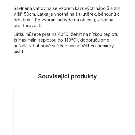
č
u
Bavlněná vaflovina se vzorem kávových nápojů a zrn
j
v šíři 50cm. Látka je vhotná na šití utěrek, běhounů či
prostírání. Po vyprání nabyde na objemu, získá na
e
prostorovosti.
m
e
Látku můžete prát na 40°C, žehlit na nízkou teplotu
(s maximální teplotou do 110°C), doporučujeme
nešušit v bubnové sušičce ani nebělit či chemicky
čistit.