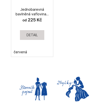
Jednobarevná
bavlněná vaflovina s
atestem
225 Kč
od
DETAIL
červená