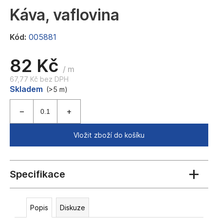
a
Káva, vaflovina
j
í
Kód:
005881
t
82 Kč
?
/ m
67,77 Kč bez DPH
Měrná
Skladem
(>5 m)
cena:
HLEDAT
Vložit zboží do košíku
D
o
p
o
r
Popis
Diskuze
u