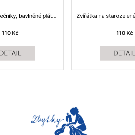
Lištičky se slunečníky, bavlněné plátno
110 Kč
110 Kč
DETAIL
DETAI