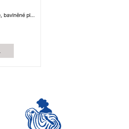
Zvířátka na starozelené, bavlněné plátno
L