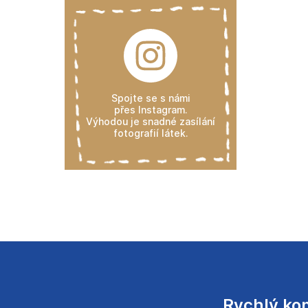
Spojte se s námi
přes Instagram.
Výhodou je snadné zasílání
fotografií látek.
Rychlý ko