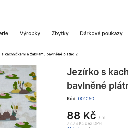
Co potřebujete najít?
erie
Výrobky
Zbytky
Dárkové poukazy
HLEDAT
o s kachničkami a žabkami, bavlněné plátno 2.j
Jezírko s kac
Doporučujeme
bavlněné plátn
Kód:
001050
88 Kč
/ m
72,73 Kč bez DPH