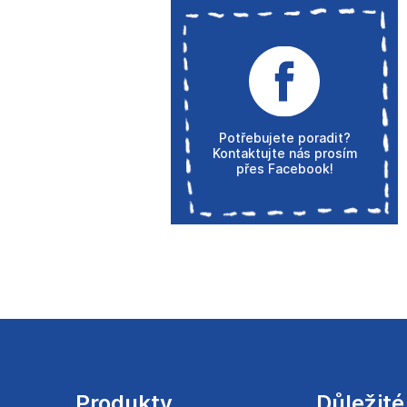
Potřebujete poradit?
Kontaktujte nás prosím
přes Facebook!
Z
á
p
a
Produkty
Důležité