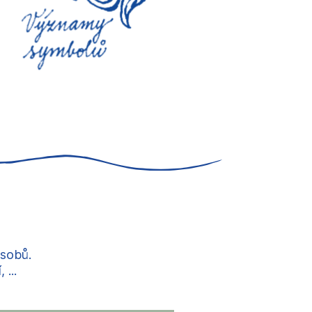
ůsobů.
...