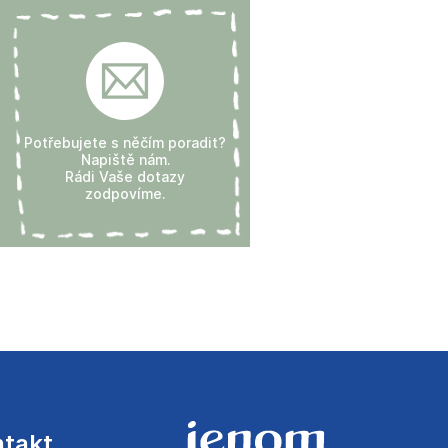
Potřebujete s něčím poradit?
Napiště nám.
Rádi Vaše dotazy
zodpovíme.
ntakt