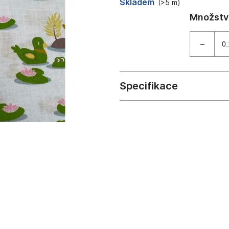
Měrná
Skladem
(>5 m)
cena: