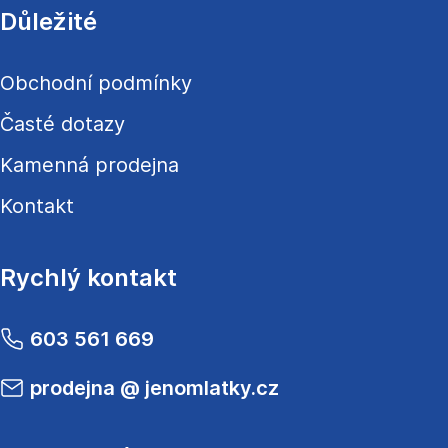
Důležité
a
j
í
Obchodní podmínky
t
Časté dotazy
?
Kamenná prodejna
Kontakt
HLEDAT
Rychlý kontakt
D
603 561 669
o
p
o
prodejna
@
jenomlatky.cz
r
u