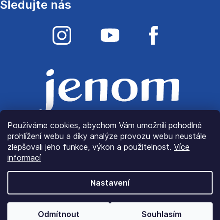
č
Sledujte nás
u
j
e
m
e
Používáme cookies, abychom Vám umožnili pohodlné
prohlížení webu a díky analýze provozu webu neustále
zlepšovali jeho funkce, výkon a použitelnost.
Více
informací
Nastavení
© Copyright 2022
JenomLátky.cz
| Všechna práva
Odmítnout
Souhlasím