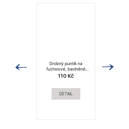
Drobný puntík na
fuchsiové, bavlněné
plátno
110 Kč
DETAIL