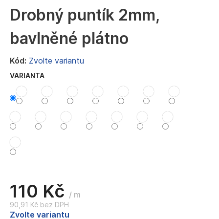
a
Drobný puntík 2mm,
j
bavlněné plátno
í
t
Kód:
Zvolte variantu
?
VARIANTA
HLEDAT
D
o
p
110 Kč
o
/ m
r
90,91 Kč bez DPH
u
Měrná
Zvolte variantu