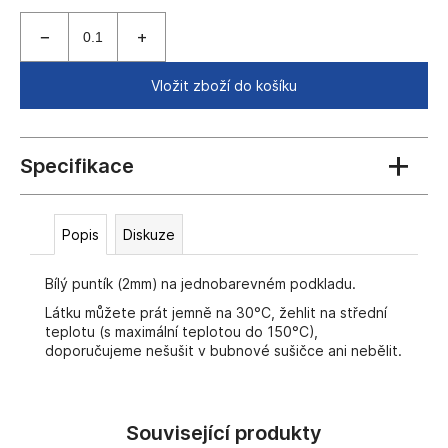
č
cena:
u
j
e
Vložit zboží do košíku
m
e
Popis
Diskuze
Bílý puntík (2mm) na jednobarevném podkladu.
Látku můžete prát jemně na 30°C, žehlit na střední
teplotu (s maximální teplotou do 150°C),
doporučujeme nešušit v bubnové sušičce ani nebělit.