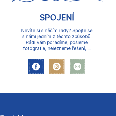
SPOJENÍ
Nevíte si s něčím rady? Spojte se
s námi jedním z těchto způsobů.
Rádi Vám poradíme, pošleme
fotografie, nelezneme řešení, ...
Z
á
p