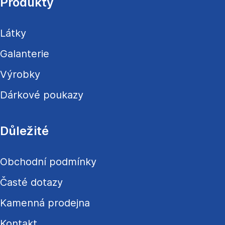
a
Produkty
t
í
Látky
Galanterie
Výrobky
Dárkové poukazy
Důležité
Obchodní podmínky
Časté dotazy
Kamenná prodejna
Kontakt