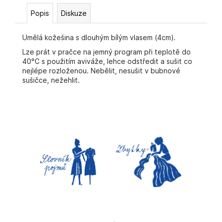
č
u
Popis
Diskuze
j
e
Umělá kožešina s dlouhým bílým vlasem (4cm).
m
Lze prát v pračce na jemný program při teplotě do
e
40°C s použitím aviváže, lehce odstředit a sušit co
nejlépe rozloženou. Nebělit, nesušit v bubnové
sušičce, nežehlit.