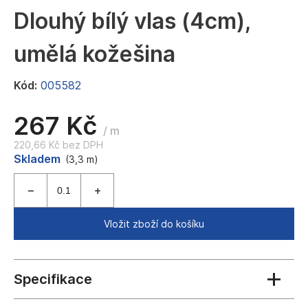
a
Dlouhý bílý vlas (4cm),
j
umělá kožešina
í
t
Kód:
005582
?
267 Kč
/ m
220,66 Kč bez DPH
Měrná
Skladem
HLEDAT
(3,3 m)
cena:
D
Vložit zboží do košíku
o
p
o
r
u