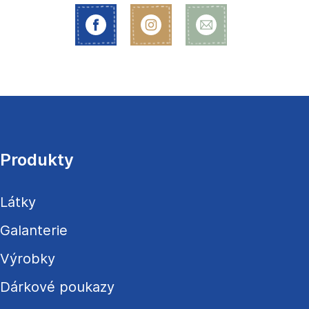
Z
á
p
a
Produkty
t
í
Látky
Galanterie
Výrobky
Dárkové poukazy