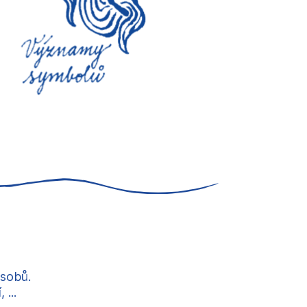
ůsobů.
...