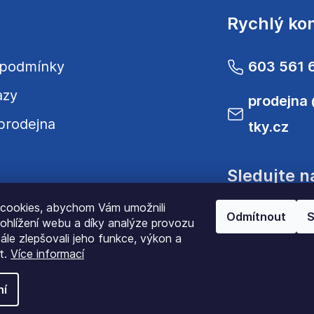
Rychlý ko
 podmínky
603 561 
azy
prodejna
prodejna
tky.cz
Sledujte n
cookies, abychom Vám umožnili
Odmítnout
S
ohlížení webu a díky analýze provozu
le zlepšovali jeho funkce, výkon a
t.
Více informací
ní
opyright 2022
JenomLátky.cz
| Všechna práva vyhra