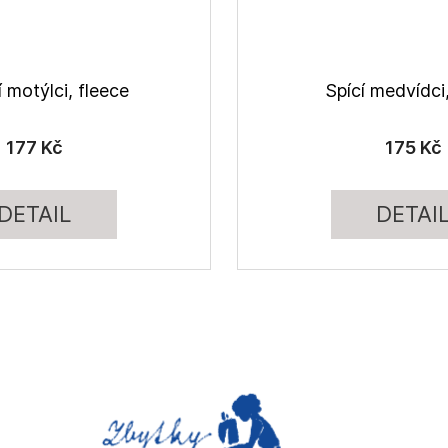
 motýlci, fleece
Spící medvídci
177 Kč
175 Kč
DETAIL
DETAI