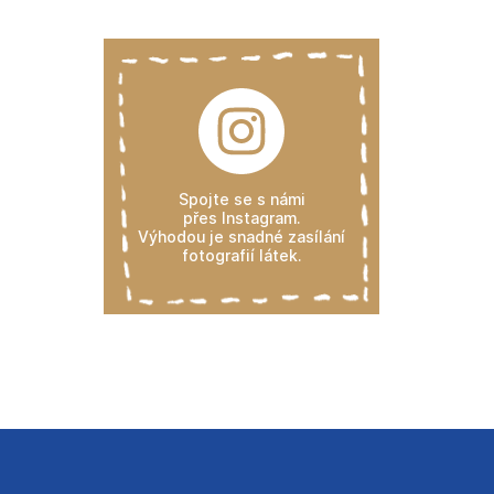
Spojte se s námi
přes Instagram.
Výhodou je snadné zasílání
fotografií látek.