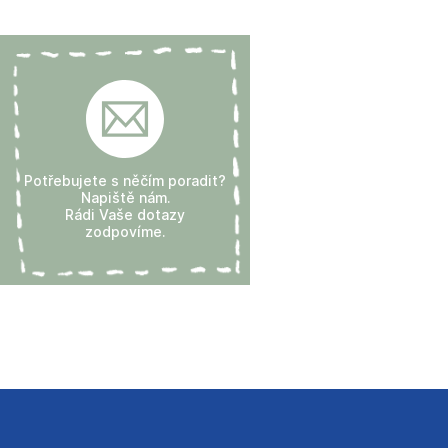
Potřebujete s něčím poradit?
Napiště nám.
Rádi Vaše dotazy
zodpovíme.