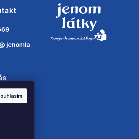
ntakt
669
@
jenomla
ás
ouhlasím
zena