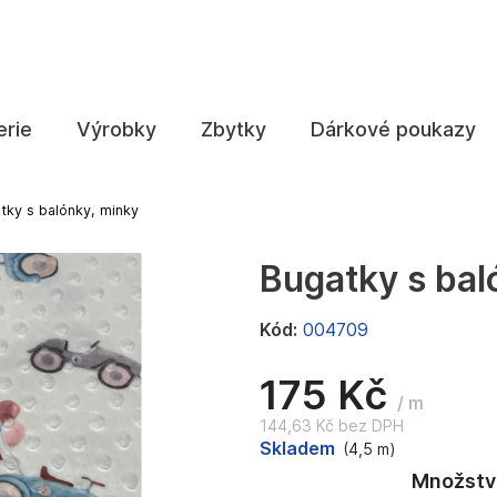
Co potřebujete najít?
erie
Výrobky
Zbytky
Dárkové poukazy
HLEDAT
tky s balónky, minky
Bugatky s bal
Doporučujeme
Kód:
004709
175 Kč
/ m
144,63 Kč bez DPH
Měrná
Skladem
(4,5 m)
cena: