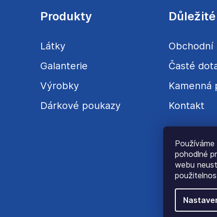
p
a
Produkty
Důležité
t
í
Látky
Obchodní
Galanterie
Časté dot
Výrobky
Kamenná 
Dárkové poukazy
Kontakt
Používáme 
pohodlné pr
webu neustá
použitelnos
Nastave
© C