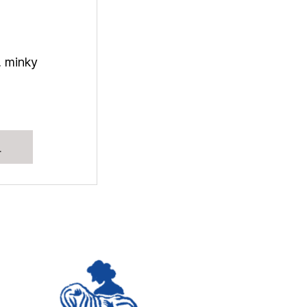
, minky
L