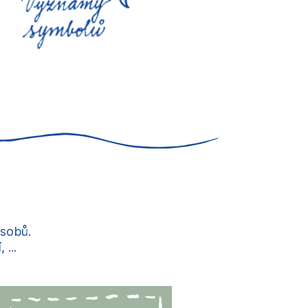
ůsobů.
...