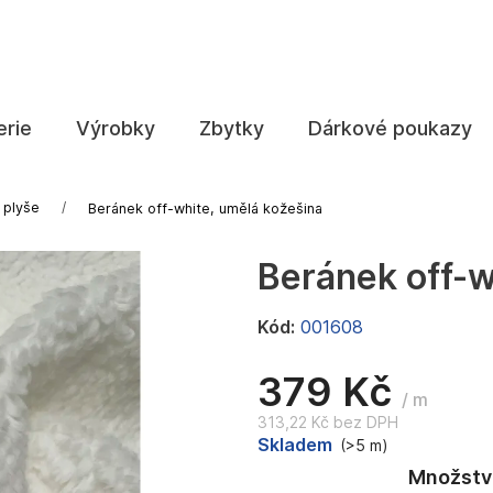
Co potřebujete najít?
erie
Výrobky
Zbytky
Dárkové poukazy
HLEDAT
 plyše
Beránek off-white, umělá kožešina
Beránek off-w
Doporučujeme
Kód:
001608
379 Kč
/ m
313,22 Kč bez DPH
Měrná
Skladem
(>5 m)
cena: