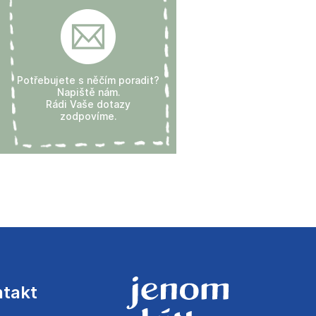
Potřebujete s něčím poradit?
Napiště nám.
Rádi Vaše dotazy
zodpovíme.
ntakt