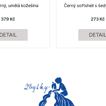
rný, umělá kožešina
Černý softshell s š
379 Kč
273 Kč
DETAIL
DETAI