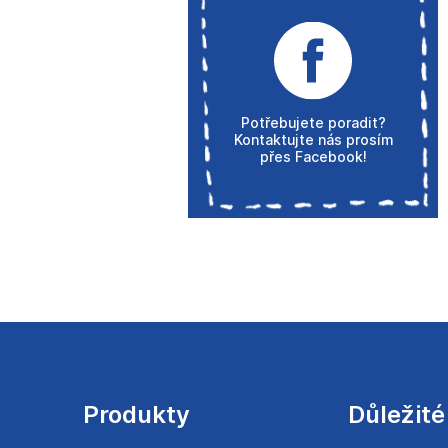
Potřebujete poradit?
Kontaktujte nás prosím
přes Facebook!
Z
á
p
a
Produkty
Důležité
t