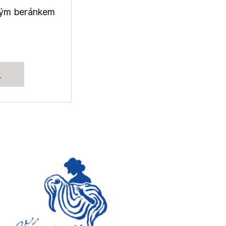
edým beránkem
L