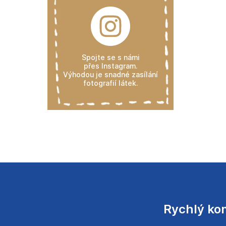
Spojte se s námi
přes Instagram.
Výhodou je snadné zasílání
fotografií látek.
Rychlý ko