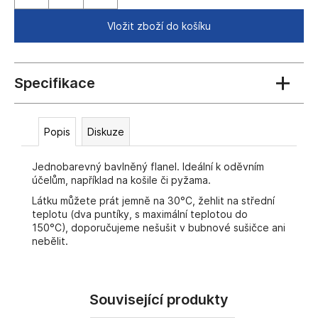
č
u
Vložit zboží do košíku
j
e
m
e
Popis
Diskuze
Jednobarevný bavlněný flanel. Ideální k oděvním
účelům, například na košile či pyžama.
Látku můžete prát jemně na 30°C, žehlit na střední
teplotu (dva puntíky, s maximální teplotou do
150°C), doporučujeme nešušit v bubnové sušičce ani
nebělit.