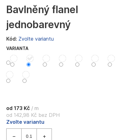
a
Bavlněný flanel
j
jednobarevný
í
t
Kód:
Zvolte variantu
?
VARIANTA
HLEDAT
D
o
od
173 Kč
/ m
p
od
142,98 Kč
bez DPH
o
Měrná
Zvolte variantu
r
cena:
u