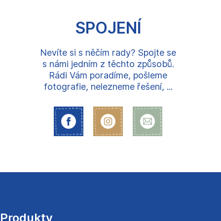
SPOJENÍ
Nevíte si s něčím rady? Spojte se
s námi jedním z těchto způsobů.
Rádi Vám poradíme, pošleme
fotografie, nelezneme řešení, ...
Z
á
p
a
Produkty