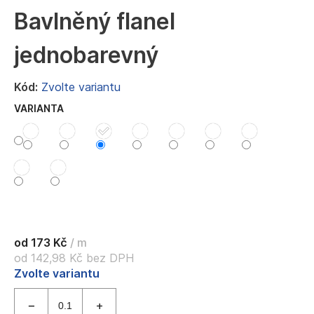
a
Bavlněný flanel
j
jednobarevný
í
t
Kód:
Zvolte variantu
?
VARIANTA
HLEDAT
D
o
od
173 Kč
/ m
p
od
142,98 Kč
bez DPH
o
Měrná
Zvolte variantu
r
cena:
u