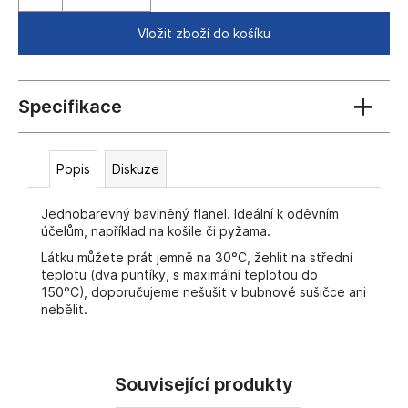
č
u
Vložit zboží do košíku
j
e
m
e
Popis
Diskuze
Jednobarevný bavlněný flanel. Ideální k oděvním
účelům, například na košile či pyžama.
Látku můžete prát jemně na 30°C, žehlit na střední
teplotu (dva puntíky, s maximální teplotou do
150°C), doporučujeme nešušit v bubnové sušičce ani
nebělit.