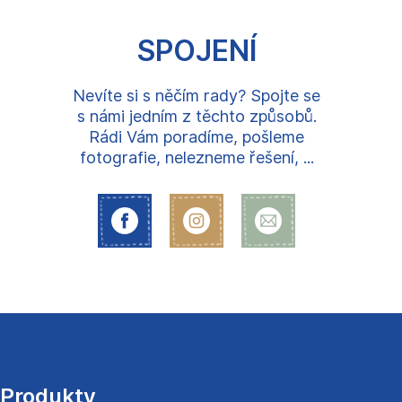
SPOJENÍ
Nevíte si s něčím rady? Spojte se
s námi jedním z těchto způsobů.
Rádi Vám poradíme, pošleme
fotografie, nelezneme řešení, ...
Z
á
p
a
Produkty